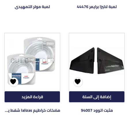
لمبة لاليزا برايمر 44476
لمبة مولر التمهيدي
OUT OF STOCK
إضافة إلى السلة
قراءة المزيد
مثبت اتوود 94007
مضخات خراطيم lalizas شفط يدوي 70002