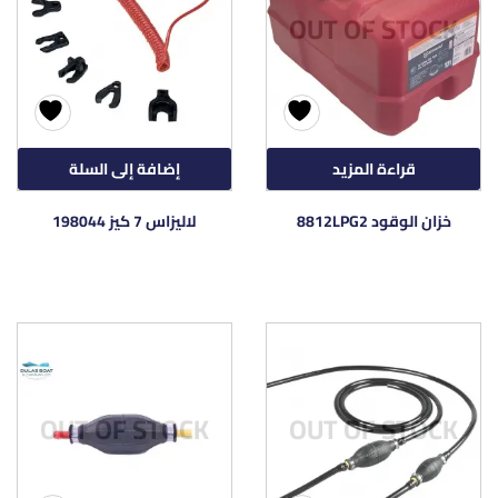
OUT OF STOCK
قراءة المزيد
إضافة إلى السلة
خزان الوقود 8812LPG2
لاليزاس 7 كيز 198044
OUT OF STOCK
OUT OF STOCK