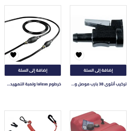
إضافة إلى السلة
إضافة إلى السلة
تركيب أنثوي 38 بارب موصل وقود سريع 7-0926
خرطوم lalizas ولمبة التمهيدي 45386