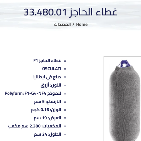
غطاء الحاجز 33.480.01
Home
المصدات
غطاء الحاجز F1
OSCULATI
صنع في ايطاليا
اللون: أزرق
لنموذج Polyform: F1-G4-NF4
الارتفاع: 5 سم
الوزن: 0،16 كجم
العرض: 19 سم
المكعبات: 2.280 سم مكعب
الطول: 24 سم