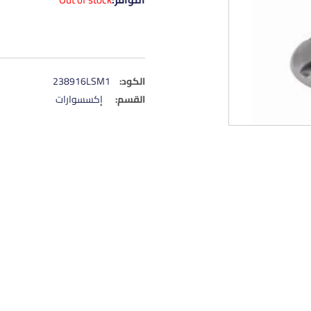
الكود:
238916LSM1
القسم:
إكسسوارات