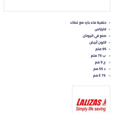
حنفية ماء بارد مع غطاء
لاليزاس
صنع في اليونان
اللون أبيض
95 ملم
ب 75 ملم
ج 9 مم
د 55 مم
E 75 مم