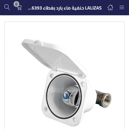
0
LALIZAS حنفية ماء بارد بغطاء 196393
تسجيل الدخول
التسجيل
ادخل اسم المستخدم وكلمة المرور للدخول.
تذكرنى
تسجيل الدخول
كلمة مرور مفقودة؟