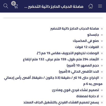
0
مضخة الحجاب الحاجز ذاتية التحضير من جابسكو 50880-1000
تسجيل الدخول
التسجيل
مضخة الحجاب الحاجز ذاتية التحضير
جابسكو
ادخل اسم المستخدم وكلمة المرور للدخول.
صنع في المكسيك
الفولت: 12 فولت
الوصلات: لخرطوم التجويف مقاس 19 مم (“).
الأبعاد: 294 ملم طول ، 159 ملم عرض ، 132 ملم ارتفاع
حجم المصهر: 10 (أمبير)
تذكرنى
الحد الأقصى الحالي: 8 (أمبير)
الإخراج: حتى 16 لتر / دقيقة (3.5 جالون / دقيقة). أقصى رأس إجمالي
تسجيل الدخول
موصى به 6 م
تصميم غشاء فردي قوي وهادئ
كلمة مرور مفقودة؟
لا حاجة لمصفاة
يسمح تصميم الغشاء الفردي بالتشغيل الجاف الممتد