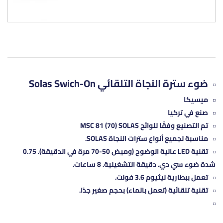
ضوء سترة النجاة التلقائي Solas Swich-On
ميسيكا
صنع في تركيا
تم التصنيع وفقًا للوائح MSC 81 (70) SOLAS
مناسبة لجميع أنواع سترات النجاة SOLAS.
تقنية LED عالية الوضوح (وميض 50-70 مرة في الدقيقة). 0.75
شدة ضوء سي دي. دقيقة التشغيلية. 8 ساعات.
تعمل ببطارية ليثيوم 3.6 فولت.
تقنية تلقائية (تعمل بالماء) بحجم صغير جدًا.