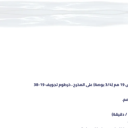
الوصلات: لخرطوم التجويف مقاس 19 مم (3/4 بوصة) على المخرج ، خرطوم تجويف 19-38